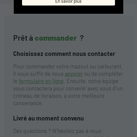
En savoir plus
Prêt à
commander
?
Choisissez comment nous contacter
Pour commander votre mazout ou carburant,
il vous suffit de nous
appeler
ou de compléter
le
formulaire en ligne
. Ensuite, notre équipe
vous contactera pour convenir avec vous d’un
créneau de livraison, à votre meilleure
convenance.
Livré au moment convenu
Des questions ? N’hésitez pas à nous