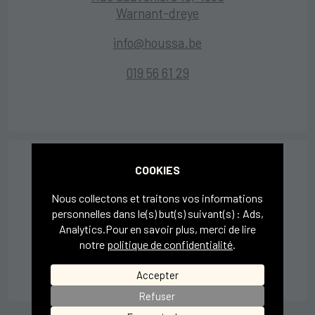
Warnant-dreye
info@houssa.be
019 56 61 29
COOKIES
Nous collectons et traitons vos informations
Heures d’ouverture
personnelles dans le(s) but(s) suivant(s) :
Ads,
Du lundi au vendredi
Analytics
.Pour en savoir plus, merci de lire
8h à 17h
notre
politique de confidentialité
.
Accepter
Refuser