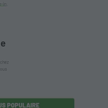
e-in
.
e
 chez
vous
US POPULAIRE