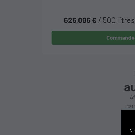
625,085 €
/ 500 litre
Commande
au
Af
cau
prix
Nou