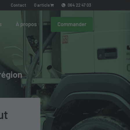
Contact
0 article
064 22 47 03
s
À propos
Commander
région
ut