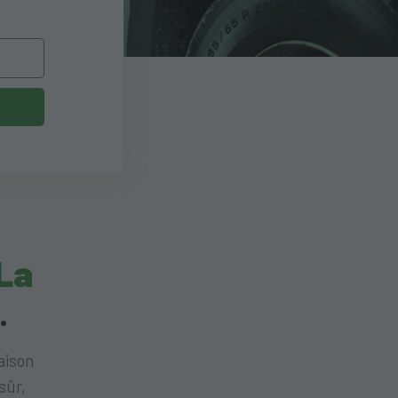
La
.
aison
sûr,