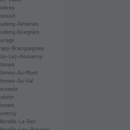
ivières
ussoit
udeng-Aimeries
udeng-Goegnies
urage
répy-Bracquegnies
oix-Lez-Rouveroy
tinnes
tinnes-Au-Mont
tinnes-Au-Val
uroeulx
ulchin
issant
uveroy
llereille-Le-Sec
llereille-Les-Brayeux