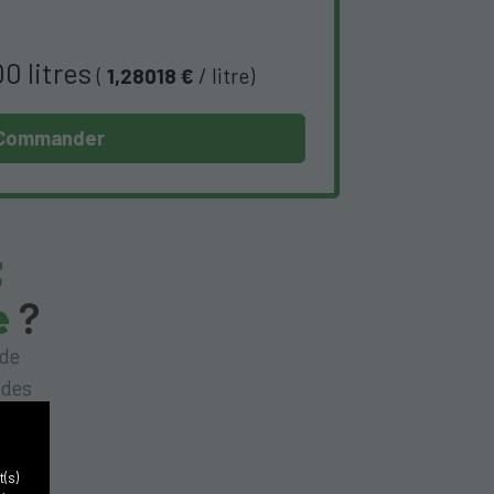
00 litres
(
1,28018 €
/ litre)
Commander
t
e
?
 de
 des
re et
t(s)