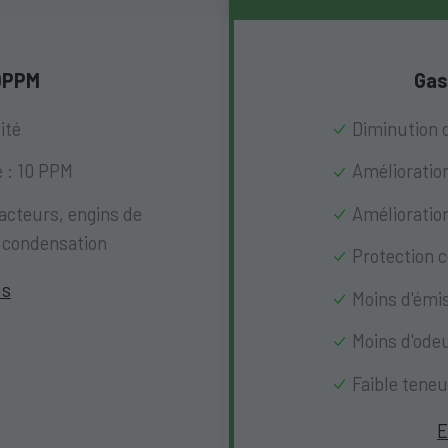
10PPM
Gas
ité
Diminution 
e : 10 PPM
Amélioratio
acteurs, engins de
Amélioration
à condensation
Protection c
us
Moins d'émi
Moins d'odeu
Faible teneu
E