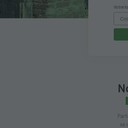
Votre l
No
Parf
se 