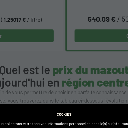
s
640,09 €
/ 5
(
1,25017 €
/ litre)
r
Quel est le
prix du mazou
jourd'hui en
région centr
in de vous permettre de choisir en parfaite connaissance
se, vous trouverez dans le tableau ci-dessous l’évolution
 du mazout de chauffage ces 12 derniers mois à La louviè
COOKIES
dans sa région.
s collectons et traitons vos informations personnelles dans le(s) but(s) suivan