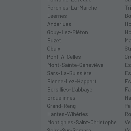
Forchies-La-Marche
Tr
Leernes
Bo
Anderlues
Ho
Gouy-Lez-Piéton
Ho
Buzet
Ma
Obaix
St
Pont-À-Celles
Cr
Mont-Sainte-Geneviève
Es
Sars-La-Buissière
Es
Bienne-Lez-Happart
Es
Bersillies-L'abbaye
Fa
Erquelinnes
Ha
Grand-Reng
Pe
Hantes-Wihéries
Ro
Montignies-Saint-Christophe
Ve
Solre-Sur-Sambre
Ve