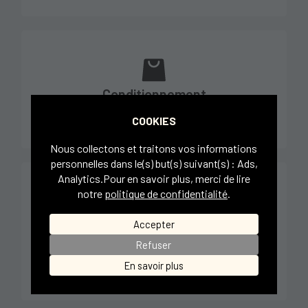
Conditionnement
70 sacs par palette
COOKIES
Nous collectons et traitons vos informations
personnelles dans le(s) but(s) suivant(s) :
Ads,
Analytics
.Pour en savoir plus, merci de lire
notre
politique de confidentialité
.
Accepter
Performance énergétique
Haut pouvoir calorifique et faible teneur en
Refuser
cendres
En savoir plus