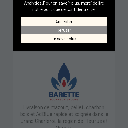
Analytics
.Pour en savoir plus, merci de lire
Afin de nouer un lien durable avec ses
notre
politique de confidentialité
.
consommateurs et de pouvoir les servir au
Accepter
mieux, Tourneur Groupe est présent aux
Refuser
quatre coins de la Wallonie par le biais de
En savoir plus
différentes filiales.
Livraison de mazout, pellet, charbon,
bois et AdBlue rapide et soignée dans le
Grand Charleroi, la région de Fleurus et
Namur.