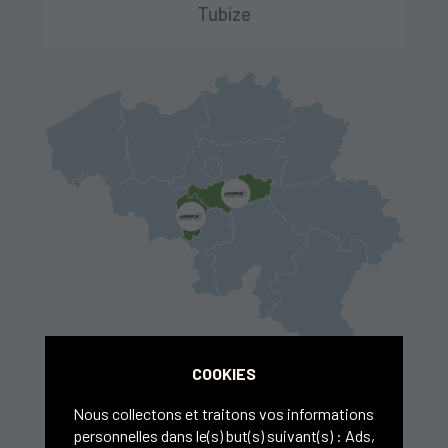
Tubize
COOKIES
Découvrez toutes
nos filiales
en
Nous collectons et traitons vos informations
Belgique
personnelles dans le(s) but(s) suivant(s) :
Ads,