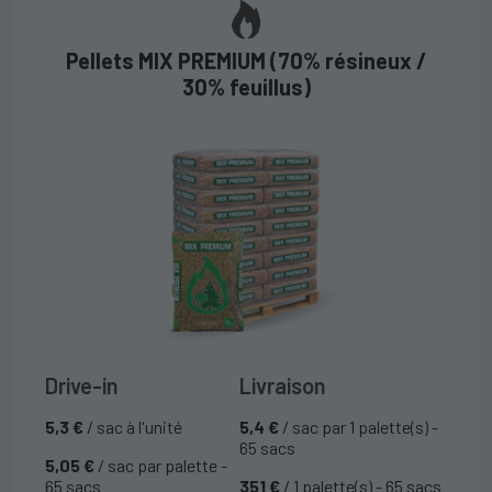
Pellets MIX PREMIUM (70% résineux /
30% feuillus)
Drive-in
Livraison
5,3 €
/ sac à l'unité
5,4 €
/ sac par 1 palette(s) -
65 sacs
5,05 €
/ sac par palette -
65 sacs
351 €
/ 1 palette(s) - 65 sacs