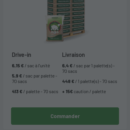
Drive-in
Livraison
6,15 €
/ sac à l'unité
6,4 €
/ sac par 1 palette(s) -
70 sacs
5,9 €
/ sac par palette -
70 sacs
448 €
/ 1 palette(s) - 70 sacs
413 €
/ palette - 70 sacs
+ 15€
caution / palette
Commander