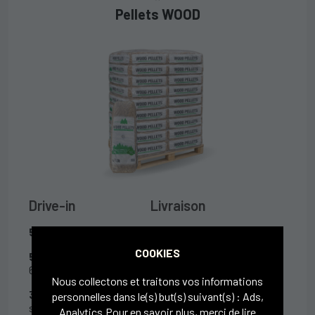
Pellets WOOD
Drive-in
Livraison
5,55 €
/ sac à l'unité
5,8 €
/ sac par 1 palette(s) -
65 sacs
COOKIES
5,3 €
/ sac par palette -
65 sacs
377 €
/ 1 palette(s) - 65 sacs
Nous collectons et traitons vos informations
344,5 €
/ palette - 65
+ 15€
caution / palette
personnelles dans le(s) but(s) suivant(s) :
Ads,
sacs
Analytics
.Pour en savoir plus, merci de lire