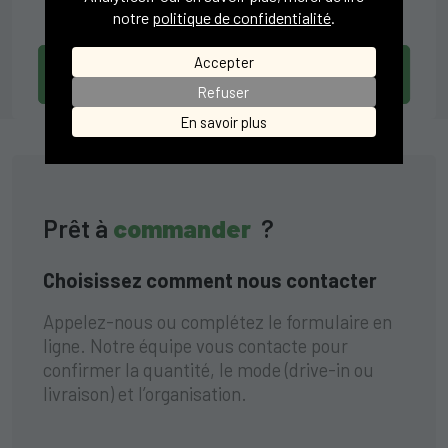
notre
politique de confidentialité
.
Accepter
Commander
Refuser
En savoir plus
Prêt à
commander
?
Choisissez comment nous contacter
Appelez-nous ou complétez le formulaire en
ligne. Notre équipe vous contacte pour
confirmer la quantité, le mode (drive-in ou
livraison) et l’organisation.