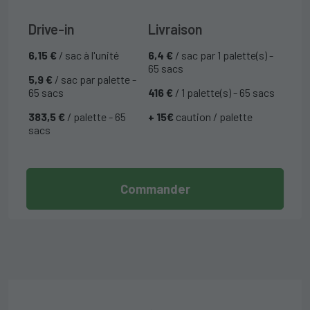
Drive-in
Livraison
6,15 €
/ sac à l'unité
6,4 €
/ sac par 1 palette(s) -
65 sacs
5,9 €
/ sac par palette -
65 sacs
416 €
/ 1 palette(s) - 65 sacs
383,5 €
/ palette - 65
+ 15€
caution / palette
sacs
Commander